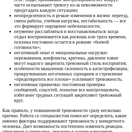
часто испытывают тревогу из-за невозможности
предугадать каждую ситуацию;
неопределенность и резкие изменения в жизни: переезд,
смена работы, учебная нагрузка, нестабильность — все
это формирует ощущение небезопасности;
неумение расслабляться и восстанавливаться: когда
отдых воспринимается как роскошь или трата времени,
психика постоянно остается в режиме «боевой
готовности»;
негативный опыт и эмоциональные нагрузки:
переживания, конфликты, критика, давление извне
могут надолго закрепить тревожный стиль восприятия;
особенности мышления: склонность к катастрофизации,
прокручиванию негативных сценариев и стремление
«предотвратить все плохое» усиливают тревожность;
негативные привычки: постоянная проверка
сообщений, соцсетей, попытки все контролировать,
избегание трудных ситуаций закрепляют тревожный
круг.
Как правило, у повышенной тревожности сразу несколько
причин. Работа со специалистом помогает определить, какие
именно факторы поддерживают тревожность у конкретного
человека. Дает возможность постепенно изменить реакции,
убеждения и привычки, лежащие в основе нарушения.