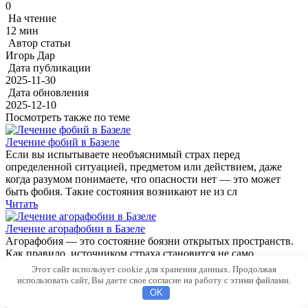
0
На чтение
12 мин
Автор статьи
Игорь Дар
Дата публикации
2025-11-30
Дата обновления
2025-12-10
Посмотреть также по теме
Лечение фобий в Базеле
Если вы испытываете необъяснимый страх перед
определенной ситуацией, предметом или действием, даже
когда разумом понимаете, что опасности нет — это может
быть фобия. Такие состояния возникают не из сл
Читать
Лечение агорафобии в Базеле
Агорафобия — это состояние боязни открытых пространств.
Как правило, источником страха становится не само
пространство: человек боится оказаться в месте или ситуации,
Этот сайт использует cookie для хранения данных. Продолжая
откуда сложно быстро выйти или по
использовать сайт, Вы даете свое согласие на работу с этими файлами.
Читать
OK